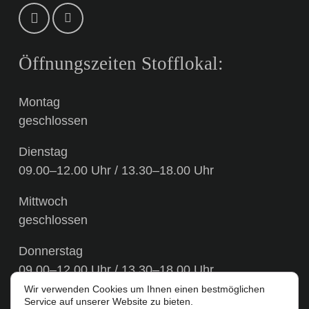
Öffnungszeiten Stofflokal:
Montag
geschlossen
Dienstag
09.00–12.00 Uhr / 13.30–18.00 Uhr
Mittwoch
geschlossen
Donnerstag
09.00–12.00 Uhr / 13.30–18.00 Uhr
Wir verwenden Cookies um Ihnen einen bestmöglichen
Freitag
Service auf unserer Website zu bieten.