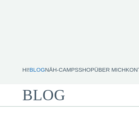
HI!
BLOG
NÄH-CAMPS
SHOP
ÜBER MICH
KON
BLOG